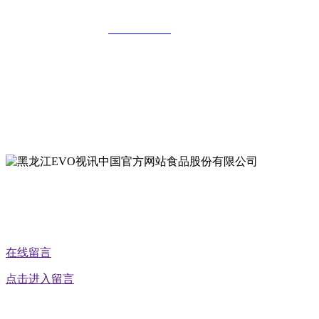
全国统一客服热线：
18903658751
地址：哈尔滨南岗区红旗满族乡科技园区
地址：双城经济技术开发区娃哈哈路6号
地址：黑龙江萝北县宝泉岭二九0公路一号
地址：黑龙江省延寿县工业园区北泰山路5号
公众号二维码
在线留言
点击进入留言