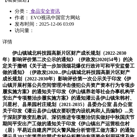
分类：
食品安全资讯
作者： EVO视讯中国官方网站
发布时间：
2025-12-06 03:09
访问量：
详情
伊山镇城北科技园高新片区财产成长规划（2022-2030
年）影响评价第二次公示的通知》（伊政发[2020]54号）的决
定关于撤销《关于进一步加强烟花爆仗行政许可和平安监督工
做的通知》（伊政发[2020...伊山镇城北科技园高新片区财产
成长规划（2022-2030年）影响评价第一次公示关于印发《伊
山镇开展村落公共空间管理冲击侵犯公共资产资本行为专项步
履实施方案》的通知关于印发《伊山镇养老等社会办事机构平
安出产专项整治步履实施方案》的通知灌云县伊山镇朱韩村、
川星村、县果园村庄规划（2021-2035）县委办公室 县办公室
关于印发《灌云县伊山镇次要职责内设机构和人员编制》...关
于深刻罗致变乱教训、深切推进专项整治切实做好中秋国庆节
期间平安出产工做的通知关于印发《伊山镇出产运营租住村
（居）平易近自建房严沉火警风险分析管理工做方案》的通知
灌云县2017年笼盖拉网式农村分析整治专项资金利用环境及收